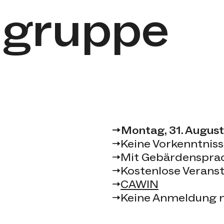
gruppe
Event-D
→
Montag, 31. August
→
Keine Vorkenntniss
→
Mit Gebärdenspra
→
Kostenlose Verans
→
CAWIN
→
Keine Anmeldung 