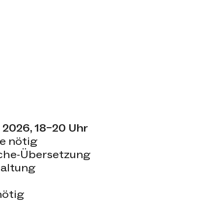
etails
 2026, 18–20 Uhr
e nötig
che-Übersetzung
taltung
nötig