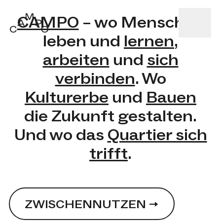
CAMPO
– wo Menschen
leben und
lernen
,
Startseite
arbeiten
und
sich
verbinden
. Wo
Kulturerbe
und
Bauen
die Zukunft gestalten.
Und wo das
Quartier sich
trifft
.
ZWISCHENNUTZEN
→